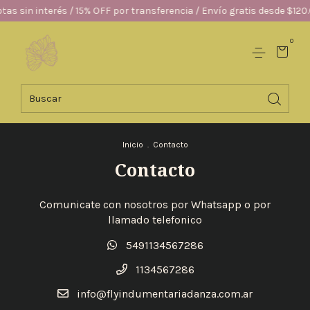
as sin interés / 15% OFF por transferencia / Envío gratis desde $120.
0
Inicio
.
Contacto
Contacto
Comunicate con nosotros por Whatsapp o por
llamado telefonico
5491134567286
1134567286
info@flyindumentariadanza.com.ar