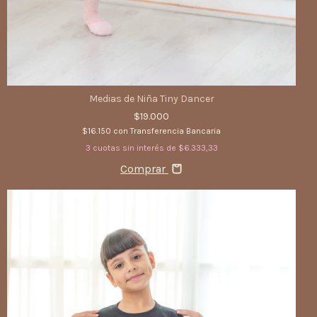
Medias de Niña Tiny Dancer
$19.000
$16.150
con
Transferencia Bancaria
3
cuotas sin interés de
$6.333,33
Comprar