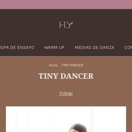
3 cuotas sin interés / 
ROPA DE ENSAYO
WARM UP
MEDIAS DE DANZA
CO
Inicio
.
TINY DANCER
TINY DANCER
Filtrar