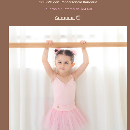
$36.720
con
Transferencia Bancaria
3
cuotas sin interés de
$14.400
Comprar