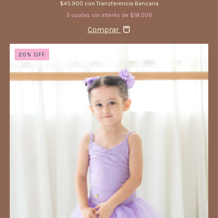
$45.900
con
Transferencia Bancaria
3
cuotas sin interés de
$18.000
Comprar
20
%
OFF