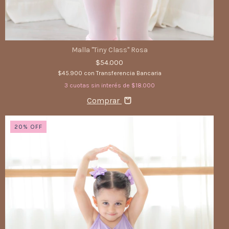
Malla "Tiny Class" Rosa
$54.000
$45.900
con
Transferencia Bancaria
3
cuotas sin interés de
$18.000
Comprar
20
%
OFF