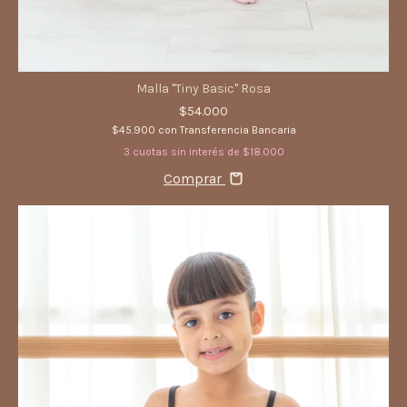
Malla "Tiny Basic" Rosa
$54.000
$45.900
con
Transferencia Bancaria
3
cuotas sin interés de
$18.000
Comprar