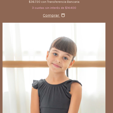
$36.720
con
Transferencia Bancaria
3
cuotas sin interés de
$14.400
Comprar