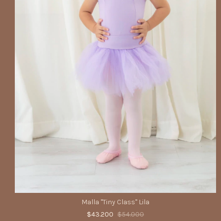
Malla "Tiny Class" Lila
$43.200
$54.000