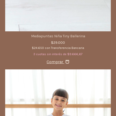
Mediapuntas Niña Tiny Ballerina
$29.000
$24.650
con
Transferencia Bancaria
3
cuotas sin interés de
$9.666,67
Comprar