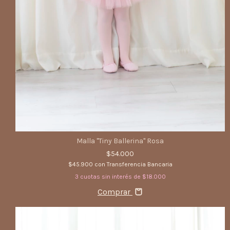
Malla "Tiny Ballerina" Rosa
$54.000
$45.900
con
Transferencia Bancaria
3
cuotas sin interés de
$18.000
Comprar