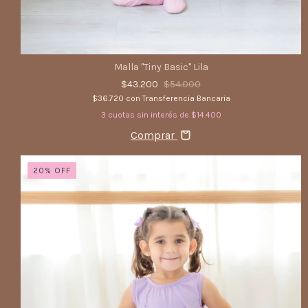
Malla "Tiny Basic" Lila
$43.200
$54.000
$36.720
con
Transferencia Bancaria
3
cuotas sin interés de
$14.400
Comprar
20
%
OFF