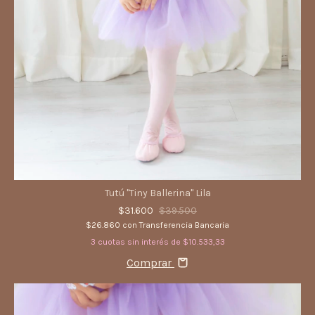
Tutú "Tiny Ballerina" Lila
$31.600
$39.500
$26.860
con
Transferencia Bancaria
3
cuotas sin interés de
$10.533,33
Comprar