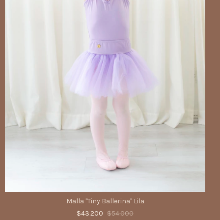
Malla "Tiny Ballerina" Lila
$43.200
$54.000