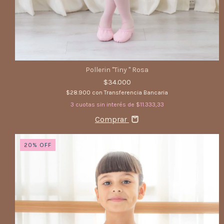
Pollerin "Tiny " Rosa
$34.000
$28.900
con
Transferencia Bancaria
3
cuotas sin interés de
$11.333,33
Comprar
20
%
OFF