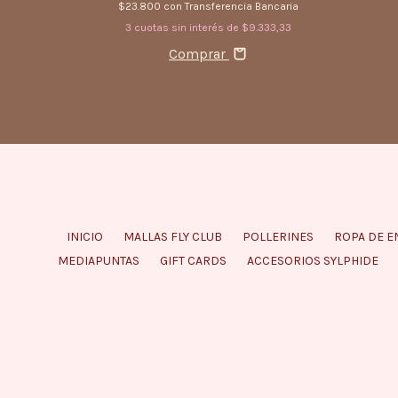
$23.800
con
Transferencia Bancaria
3
cuotas sin interés de
$9.333,33
Comprar
INICIO
MALLAS FLY CLUB
POLLERINES
ROPA DE E
MEDIAPUNTAS
GIFT CARDS
ACCESORIOS SYLPHIDE