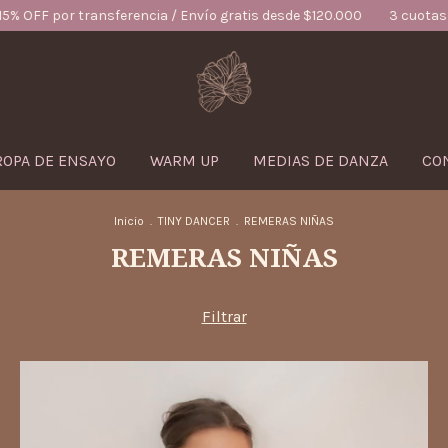
ansferencia / Envío gratis desde $120.000
3 cuotas sin interés / 1
ROPA DE ENSAYO
WARM UP
MEDIAS DE DANZA
CO
Inicio
.
TINY DANCER
.
REMERAS NIÑAS
REMERAS NIÑAS
Filtrar