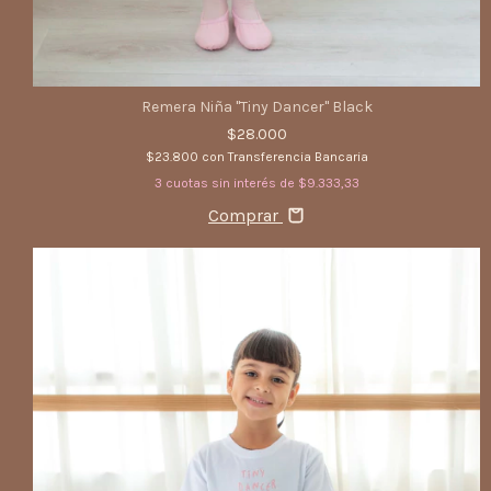
Remera Niña "Tiny Dancer" Black
$28.000
$23.800
con
Transferencia Bancaria
3
cuotas sin interés de
$9.333,33
Comprar