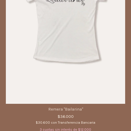
Remera "Bailarina"
$36.000
$30.600
con
Transferencia Bancaria
3
cuotas sin interés de
$12.000