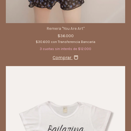
Remera "You Are Art"
$36.000
$30.600
con
Transferencia Bancaria
3
cuotas sin interés de
$12.000
Comprar