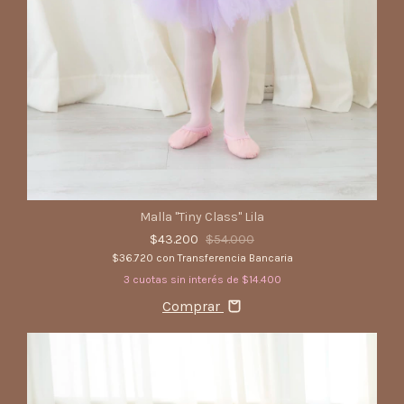
Malla "Tiny Class" Lila
$43.200
$54.000
$36.720
con
Transferencia Bancaria
3
cuotas sin interés de
$14.400
Comprar