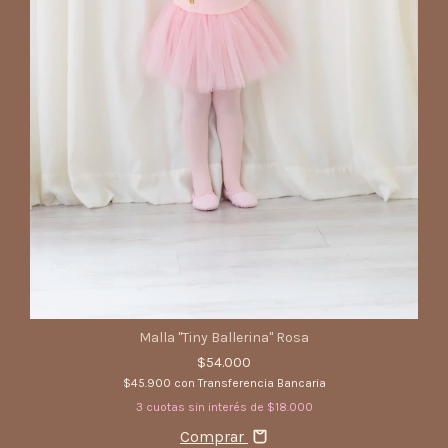
Malla "Tiny Ballerina" Rosa
$54.000
$45.900
con
Transferencia Bancaria
3
cuotas sin interés de
$18.000
Comprar