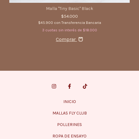
Malla "Tiny Basic" Black
$54.000
$45.900
con
Transferencia Bancaria
3
cuotas sin interés de
$18.000
Comprar
INICIO
MALLAS FLY CLUB
POLLERINES
ROPA DE ENSAYO