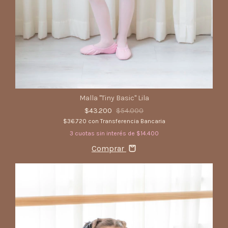
Malla "Tiny Basic" Lila
$43.200
$54.000
$36.720
con
Transferencia Bancaria
3
cuotas sin interés de
$14.400
Comprar