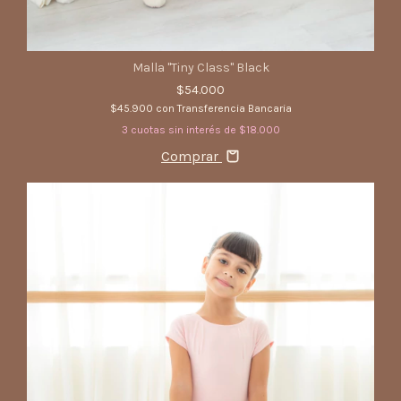
Malla "Tiny Class" Black
$54.000
$45.900
con
Transferencia Bancaria
3
cuotas sin interés de
$18.000
Comprar