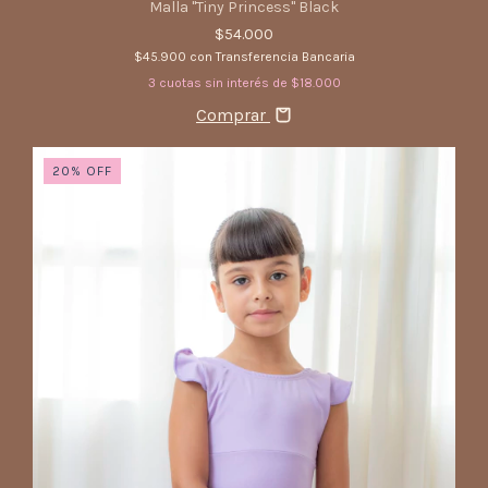
Malla "Tiny Princess" Black
$54.000
$45.900
con
Transferencia Bancaria
3
cuotas sin interés de
$18.000
Comprar
20
%
OFF