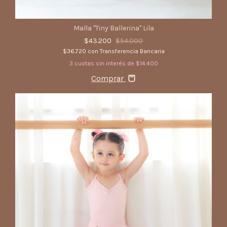
Malla "Tiny Ballerina" Lila
$43.200
$54.000
$36.720
con
Transferencia Bancaria
3
cuotas sin interés de
$14.400
Comprar