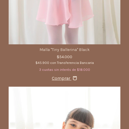
Malla "Tiny Ballerina" Black
$54.000
$45.900
con
Transferencia Bancaria
3
cuotas sin interés de
$18.000
Comprar