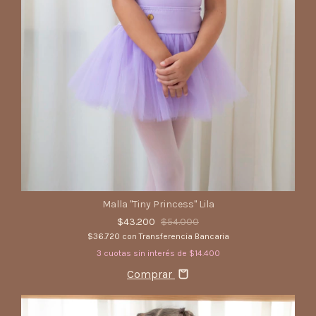
Malla "Tiny Princess" Lila
$43.200
$54.000
$36.720
con
Transferencia Bancaria
3
cuotas sin interés de
$14.400
Comprar