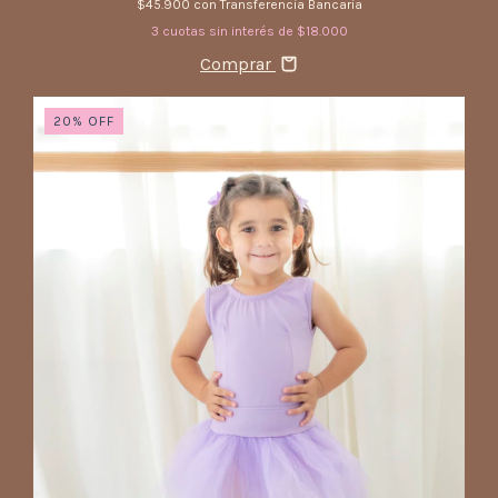
$45.900
con
Transferencia Bancaria
3
cuotas sin interés de
$18.000
Comprar
20
%
OFF