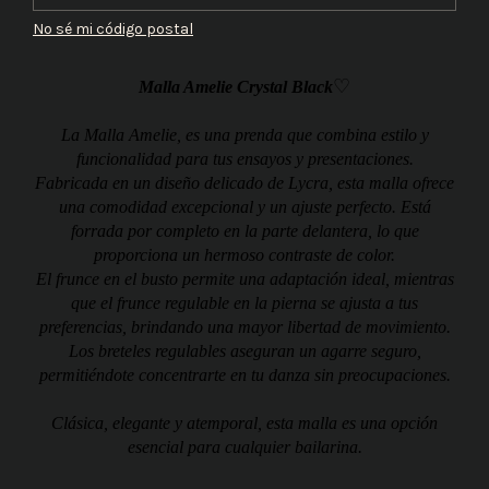
No sé mi código postal
♡
Malla Amelie Crystal Black
La Malla Amelie, es una prenda que combina estilo y
funcionalidad para tus ensayos y presentaciones.
Fabricada en un diseño delicado de Lycra, esta malla ofrece
una comodidad excepcional y un ajuste perfecto. Está
forrada por completo en la parte delantera, lo que
proporciona un hermoso contraste de color.
El frunce en el busto permite una adaptación ideal, mientras
que el frunce regulable en la pierna se ajusta a tus
preferencias, brindando una mayor libertad de movimiento.
Los breteles regulables aseguran un agarre seguro,
permitiéndote concentrarte en tu danza sin preocupaciones.
Clásica, elegante y atemporal, esta malla es una opción
esencial para cualquier bailarina.