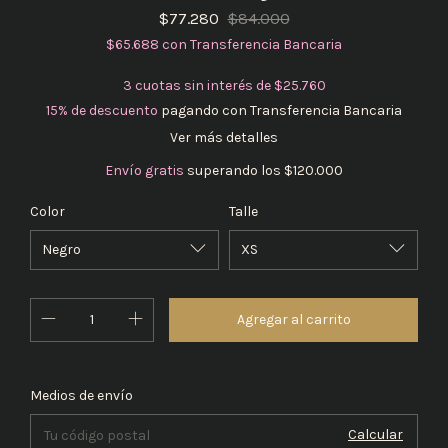
$77.280
$84.000
$65.688
con
Transferencia Bancaria
3
cuotas sin interés de
$25.760
15% de descuento
pagando con Transferencia Bancaria
Ver más detalles
Envío gratis
superando los
$120.000
Color
Talle
Cambiar CP
Entregas para el CP:
Medios de envío
Calcular