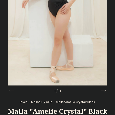
1
/
8
Inicio
.
Mallas Fly Club
.
Malla "Amelie Crystal" Black
Malla "Amelie Crystal" Black