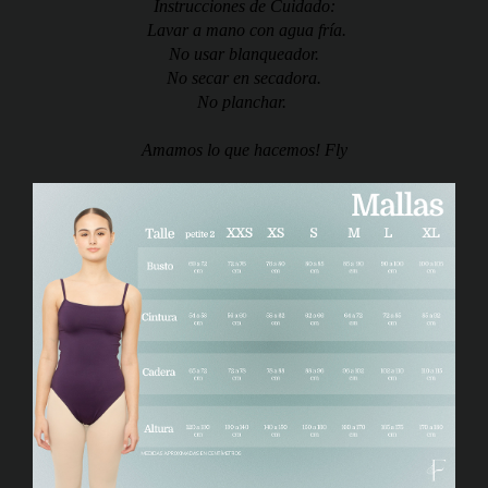
Instrucciones de Cuidado:
Lavar a mano con agua fría.
No usar blanqueador.
No secar en secadora.
No planchar.
Amamos lo que hacemos! Fly