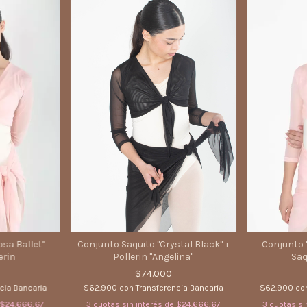
sa Ballet"
Conjunto Saquito "Crystal Black" +
Conjunto 
erin
Pollerin "Angelina"
Saq
$74.000
cia Bancaria
$62.900
con
Transferencia Bancaria
$62.900
co
$24.666,67
3
cuotas sin interés de
$24.666,67
3
cuotas si