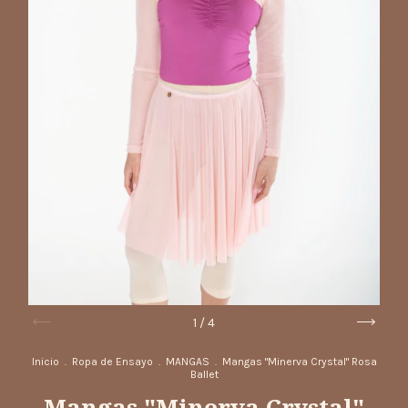
1
/
4
Inicio
.
Ropa de Ensayo
.
MANGAS
.
Mangas "Minerva Crystal" Rosa
Ballet
Mangas "Minerva Crystal"