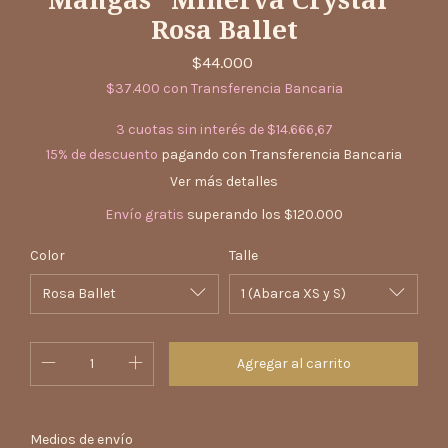
Rosa Ballet
$44.000
$37.400
con
Transferencia Bancaria
3
cuotas sin interés de
$14.666,67
15% de descuento
pagando con Transferencia Bancaria
Ver más detalles
Envío gratis
superando los
$120.000
Color
Talle
Cambiar CP
Entregas para el CP:
Medios de envío