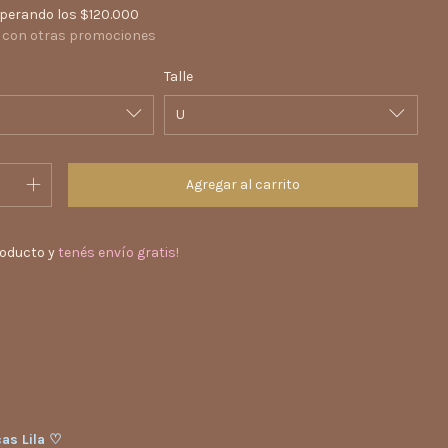
perando los
$120.000
 con otras promociones
Talle
roducto y
tenés envío gratis!
Cambiar CP
l CP:
Calcular
cas Lila ♡