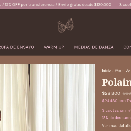
nsferencia / Envío gratis desde $120.000
3 cuotas sin interés / 15
ROPA DE ENSAYO
WARM UP
MEDIAS DE DANZA
CO
Inicio
.
Warm Up
Polain
$28.800
$36
$24.480
con
Tr
3
cuotas sin in
15% de descuen
Ver más detall