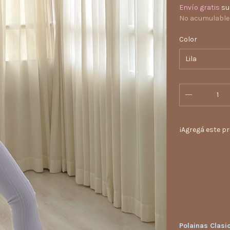
Envío gratis
su
No acumulable
Color
¡Agregá este p
Entregas para e
Polainas Clasi