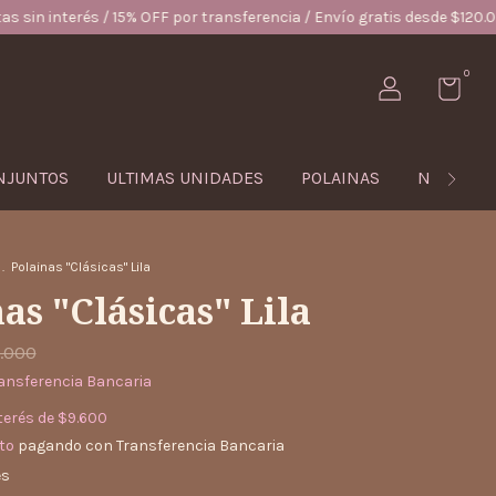
% OFF por transferencia / Envío gratis desde $120.000
3 cuotas sin
0
NJUNTOS
ULTIMAS UNIDADES
POLAINAS
NIÑAS
.
Polainas "Clásicas" Lila
as "Clásicas" Lila
.000
ansferencia Bancaria
terés de
$9.600
to
pagando con Transferencia Bancaria
es