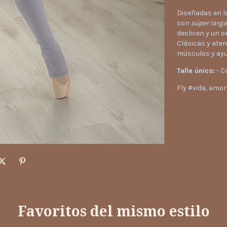
Diseñadas en la
son
súper larga
deslicen y un or
Clásicas y ate
músculos y ayu
Talle único:
- C
Fly #vida, amo
Favoritos del mismo estilo