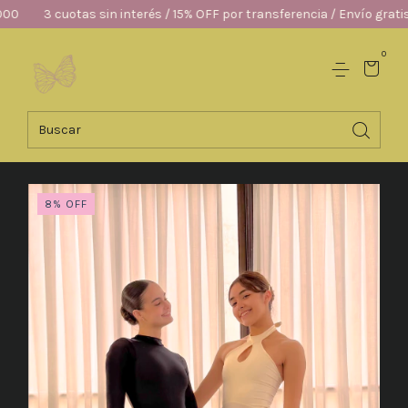
uotas sin interés / 15% OFF por transferencia / Envío gratis desde $1
0
8
%
OFF