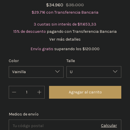
$34.960
$38.000
$29.716
con
Transferencia Bancaria
3
cuotas sin interés de
$11.653,33
15% de descuento
pagando con Transferencia Bancaria
Ver más detalles
Envío gratis
superando los
$120.000
Color
Talle
Cambiar CP
Entregas para el CP:
Medios de envío
Calcular